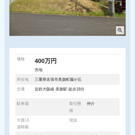
zoom_in
価格
400万円
売地
所在地
三重県名張市美旗町藤が丘
交通
近鉄大阪線 美旗駅 徒歩18分
駐車場
取引態
仲介
様
引渡/入
現況
居時期