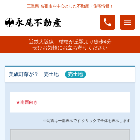
三重県 名張市を中心とした不動産・住宅情報！
phone
menu
近鉄大阪線 桔梗が丘駅より徒歩4分
ぜひお気軽にお立ち寄りください
美旗町藤が丘 売土地
売土地
★南西向き
※写真は一部表示です クリックで全体を表示します