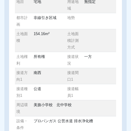
地目
宅地
用途地
無指定
域
都市計
非線引き区域
地勢
画
土地面
154.16m²
土地面
積
積計測
方式
土地権
所有権
接道状
一方
利
況
接道方
南西
接道間
向1
口1
接道種
公道
接道幅
別1
員1
周辺環
美旗小学校 北中学校
境
設備・
プロパンガス
公営水道
排水浄化槽
条件