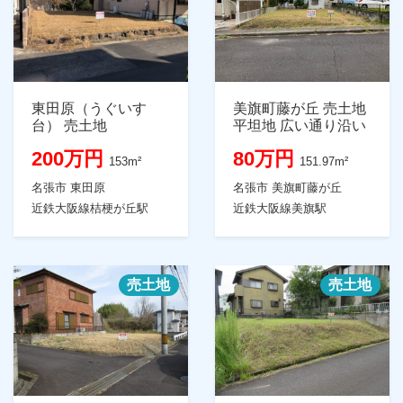
東田原（うぐいす
美旗町藤が丘 売土地
台） 売土地
平坦地 広い通り沿い
200万円
80万円
153m²
151.97m²
名張市 東田原
名張市 美旗町藤が丘
近鉄大阪線桔梗が丘駅
近鉄大阪線美旗駅
売土地
売土地