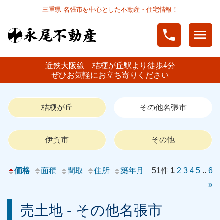
三重県 名張市を中心とした不動産・住宅情報！
phone
menu
近鉄大阪線 桔梗が丘駅より徒歩4分
ぜひお気軽にお立ち寄りください
桔梗が丘
その他名張市
伊賀市
その他
価格
面積
間取
住所
築年月
51件
1
2
3
4
5
..
6
»
売土地 - その他名張市