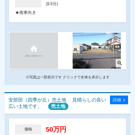
歩3分)
★南東向き
zoom_in
※写真は一部表示です クリックで全体を表示します
安部田（四季が丘）売土地 見晴らしの良い
chevron_right
詳細
広い土地です。
売土地
50万円
価格