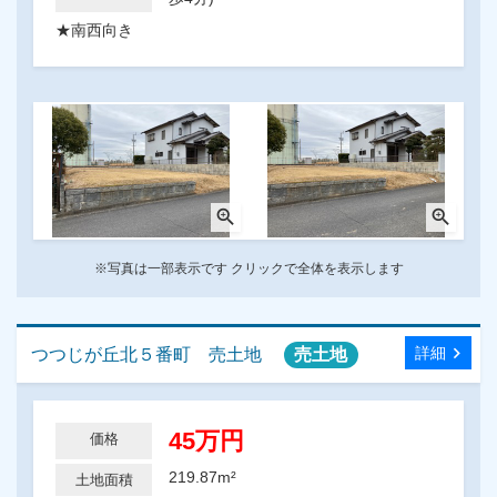
★南西向き
zoom_in
zoom_in
※写真は一部表示です クリックで全体を表示します
chevron_right
詳細
つつじが丘北５番町 売土地
売土地
45万円
価格
219.87m²
土地面積