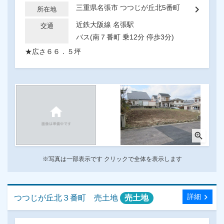
chevron_right
三重県名張市 つつじが丘北5番町
所在地
近鉄大阪線 名張駅
交通
バス(南７番町 乗12分 停歩3分)
★広さ６６．５坪
zoom_in
※写真は一部表示です クリックで全体を表示します
chevron_right
詳細
つつじが丘北３番町 売土地
売土地