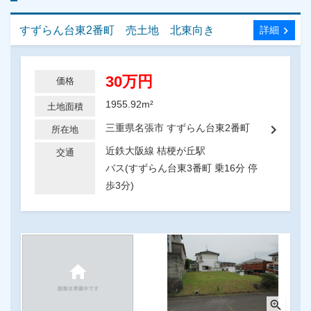
すずらん台東2番町 売土地 北東向き
chevron_right
詳細
30万円
価格
1955.92m²
土地面積
chevron_right
三重県名張市 すずらん台東2番町
所在地
近鉄大阪線 桔梗が丘駅
交通
バス(すずらん台東3番町 乗16分 停
歩3分)
zoom_in