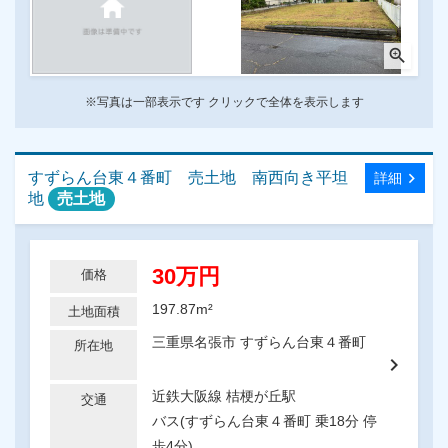
zoom_in
※写真は一部表示です クリックで全体を表示します
すずらん台東４番町 売土地 南西向き平坦
chevron_right
詳細
地
売土地
30万円
価格
197.87m²
土地面積
三重県名張市 すずらん台東４番町
所在地
chevron_right
近鉄大阪線 桔梗が丘駅
交通
バス(すずらん台東４番町 乗18分 停
歩4分)