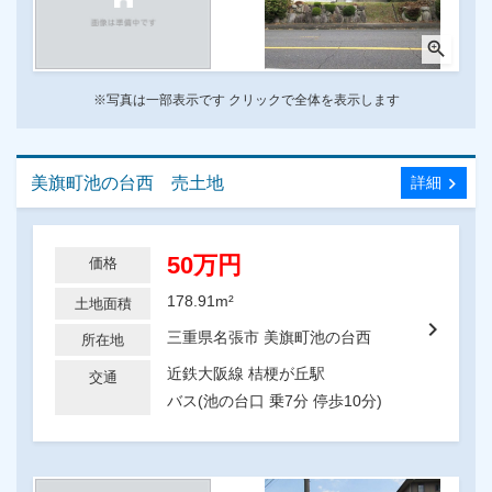
zoom_in
※写真は一部表示です クリックで全体を表示します
美旗町池の台西 売土地
chevron_right
詳細
50万円
価格
178.91m²
土地面積
chevron_right
三重県名張市 美旗町池の台西
所在地
近鉄大阪線 桔梗が丘駅
交通
バス(池の台口 乗7分 停歩10分)