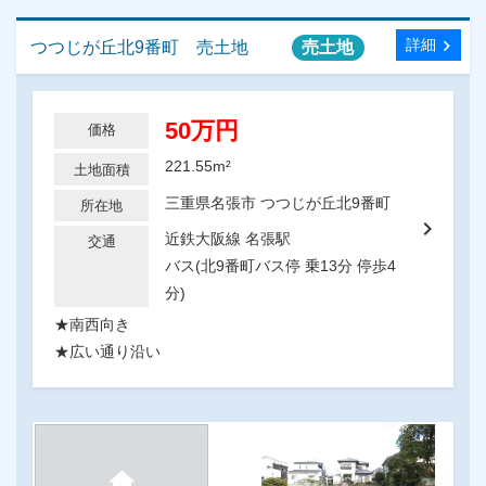
chevron_right
詳細
つつじが丘北9番町 売土地
売土地
50万円
価格
221.55m²
土地面積
三重県名張市 つつじが丘北9番町
所在地
chevron_right
近鉄大阪線 名張駅
交通
バス(北9番町バス停 乗13分 停歩4
分)
★南西向き
★広い通り沿い