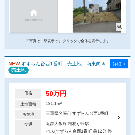
zoom_in
※写真は一部表示です クリックで全体を表示します
NEW
すずらん台西1番町 売土地 南東向き
chevron_right
詳細
売土地
50万円
価格
191.1m²
土地面積
三重県名張市 すずらん台西1番町
所在地
chevron_right
近鉄大阪線 桔梗が丘駅
交通
バス(すずらん台西1番町 乗12分 停