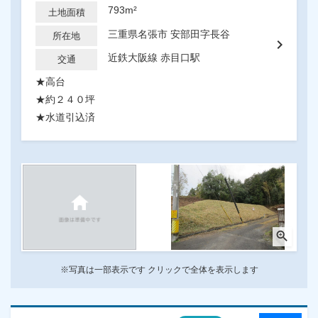
793m²
土地面積
三重県名張市 安部田字長谷
所在地
chevron_right
近鉄大阪線 赤目口駅
交通
★高台
★約２４０坪
★水道引込済
zoom_in
※写真は一部表示です クリックで全体を表示します