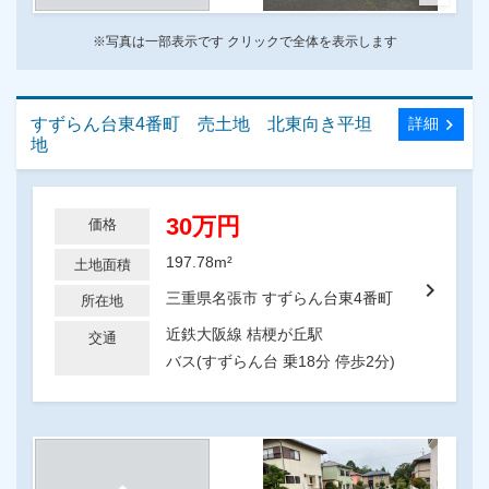
※写真は一部表示です クリックで全体を表示します
すずらん台東4番町 売土地 北東向き平坦
chevron_right
詳細
地
30万円
価格
197.78m²
土地面積
chevron_right
三重県名張市 すずらん台東4番町
所在地
近鉄大阪線 桔梗が丘駅
交通
バス(すずらん台 乗18分 停歩2分)