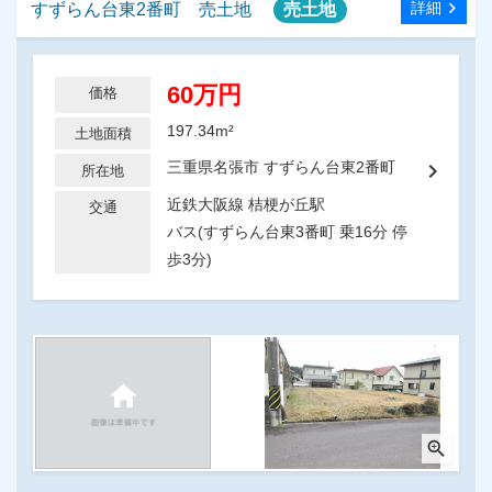
chevron_right
詳細
すずらん台東2番町 売土地
売土地
60万円
価格
197.34m²
土地面積
chevron_right
三重県名張市 すずらん台東2番町
所在地
近鉄大阪線 桔梗が丘駅
交通
バス(すずらん台東3番町 乗16分 停
歩3分)
zoom_in