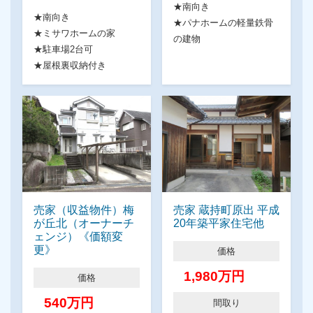
★南向き
★南向き
★パナホームの軽量鉄骨
★ミサワホームの家
の建物
★駐車場2台可
★屋根裏収納付き
売家（収益物件）梅
売家 蔵持町原出 平成
が丘北（オーナーチ
20年築平家住宅他
ェンジ）《価額変
更》
価格
1,980万円
価格
540万円
間取り