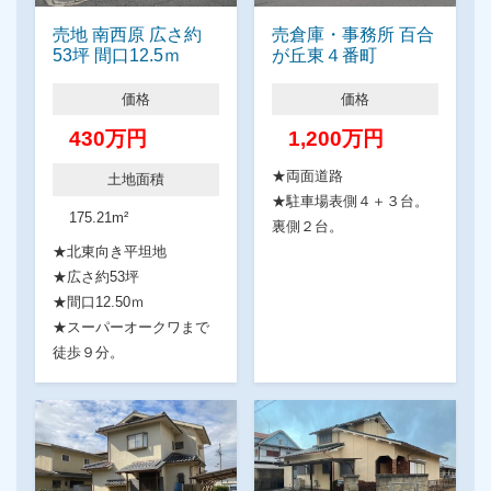
売地 南西原 広さ約
売倉庫・事務所 百合
53坪 間口12.5ｍ
が丘東４番町
価格
価格
430万円
1,200万円
★両面道路
土地面積
★駐車場表側４＋３台。
175.21m²
裏側２台。
★北東向き平坦地
★広さ約53坪
★間口12.50ｍ
★スーパーオークワまで
徒歩９分。