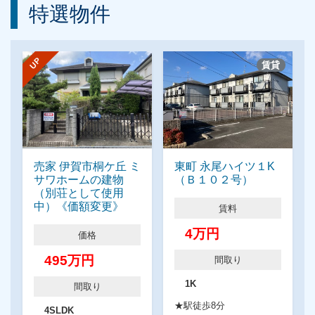
特選物件
UP
賃貸
売家 伊賀市桐ケ丘 ミ
東町 永尾ハイツ１K
サワホームの建物
（Ｂ１０２号）
（別荘として使用
中）《価額変更》
賃料
4万円
価格
495万円
間取り
1K
間取り
★駅徒歩8分
4SLDK