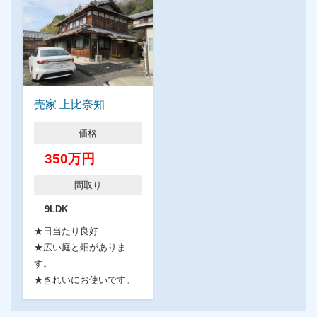
売家 上比奈知
価格
350万円
間取り
9LDK
★日当たり良好
★広い庭と畑がありま
す。
★きれいにお使いです。