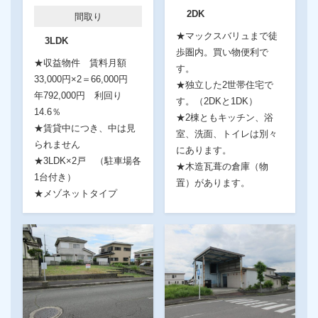
2DK
間取り
★マックスバリュまで徒
3LDK
歩圏内。買い物便利で
★収益物件 賃料月額
す。
33,000円×2＝66,000円
★独立した2世帯住宅で
年792,000円 利回り
す。（2DKと1DK）
14.6％
★2棟ともキッチン、浴
★賃貸中につき、中は見
室、洗面、トイレは別々
られません
にあります。
★3LDK×2戸 （駐車場各
★木造瓦葺の倉庫（物
1台付き）
置）があります。
★メゾネットタイプ