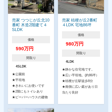
売家 つつじが丘北10
売家 桔梗が丘2番町
番町 木造2階建て４
４LDK 宅地86坪
SLDK
価格
価格
980万円
590万円
間取り
間取り
4LDK
4SLDK
★静かな住宅地です。
★公園前
★広い平坦地。(約86坪）
★平坦地
★桔梗が丘駅徒歩8分
★きれいにお使いです
★南側に広い庭があり日
★2階にもトイレあり
当たり良好
★ビーバーハウスの建物