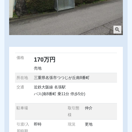
zoom_in
価格
170万円
売地
所在地
三重県名張市つつじが丘南8番町
交通
近鉄大阪線 名張駅
バス(南8番町 乗11分 停歩5分)
駐車場
取引態
仲介
様
引渡/入
即時
現況
更地
居時期