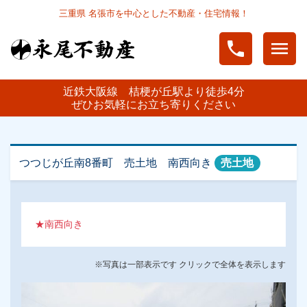
三重県 名張市を中心とした不動産・住宅情報！
phone
menu
近鉄大阪線 桔梗が丘駅より徒歩4分
ぜひお気軽にお立ち寄りください
つつじが丘南8番町 売土地 南西向き
売土地
★南西向き
※写真は一部表示です クリックで全体を表示します