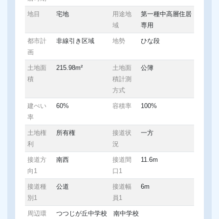
地目
宅地
用途地
第一種中高層住居
域
専用
都市計
非線引き区域
地勢
ひな段
画
土地面
215.98m²
土地面
公簿
積
積計測
方式
建ぺい
60%
容積率
100%
率
土地権
所有権
接道状
一方
利
況
接道方
南西
接道間
11.6m
向1
口1
接道種
公道
接道幅
6m
別1
員1
周辺環
つつじが丘中学校 南中学校