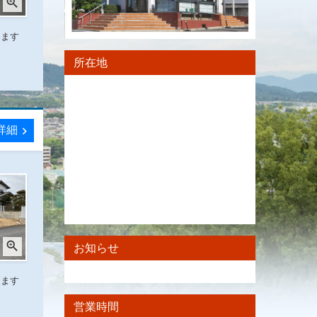
zoom_in
します
所在地
詳細
chevron_right
zoom_in
お知らせ
します
営業時間