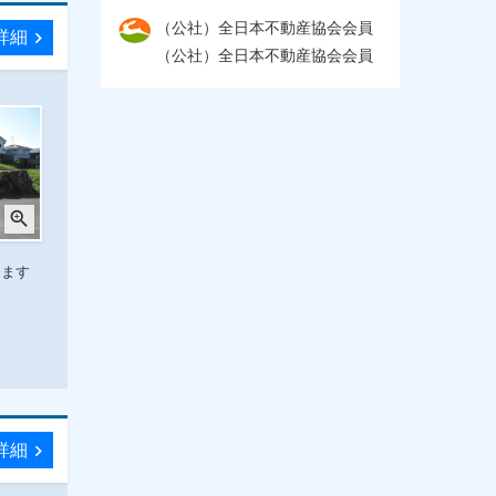
（公社）全日本不動産協会会員
詳細
chevron_right
（公社）全日本不動産協会会員
zoom_in
します
詳細
chevron_right