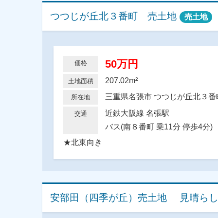
つつじが丘北３番町 売土地
売土地
50万円
価格
207.02m²
土地面積
三重県名張市 つつじが丘北３
所在地
近鉄大阪線 名張駅
交通
バス(南８番町 乗11分 停歩4分)
★北東向き
安部田（四季が丘）売土地 見晴ら