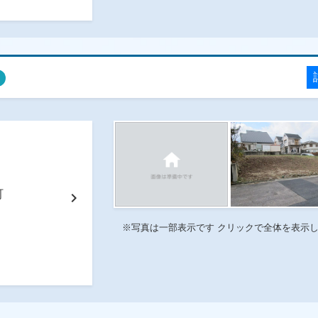
番町
chevron_right
※写真は一部表示です クリックで全体を表示