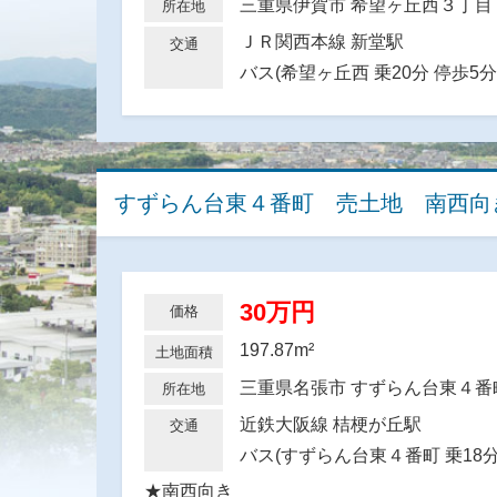
三重県伊賀市 希望ヶ丘西３丁
所在地
ＪＲ関西本線 新堂駅
交通
バス(希望ヶ丘西 乗20分 停歩5分
すずらん台東４番町 売土地 南西向
30万円
価格
197.87m²
土地面積
三重県名張市 すずらん台東４
所在地
近鉄大阪線 桔梗が丘駅
交通
バス(すずらん台東４番町 乗18分
★南西向き