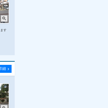
zoom_in
します
詳細
chevron_right