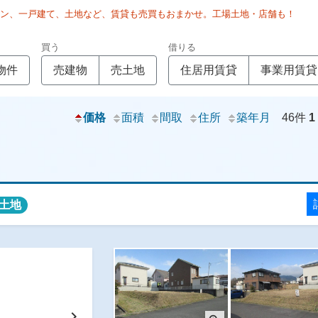
ョン、一戸建て、土地など、賃貸も売買もおまかせ。工場土地・店舗も！
買う
借りる
物件
売建物
売土地
住居用賃貸
事業用賃貸
価格
面積
間取
住所
築年月
46件
1
土地
chevron_right