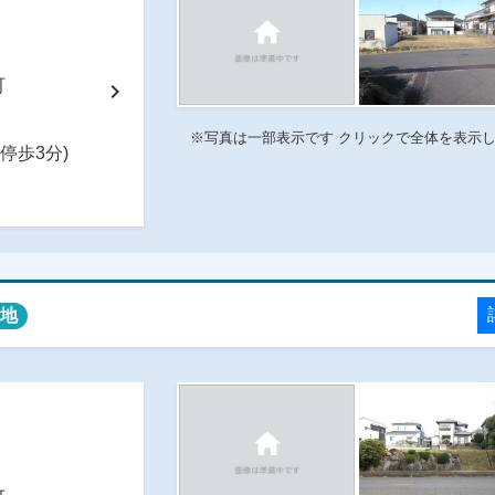
番町
chevron_right
※写真は一部表示です クリックで全体を表示
停歩3分)
地