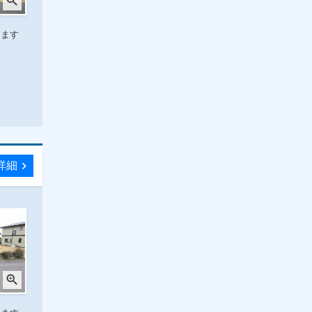
zoom_in
します
詳細
chevron_right
zoom_in