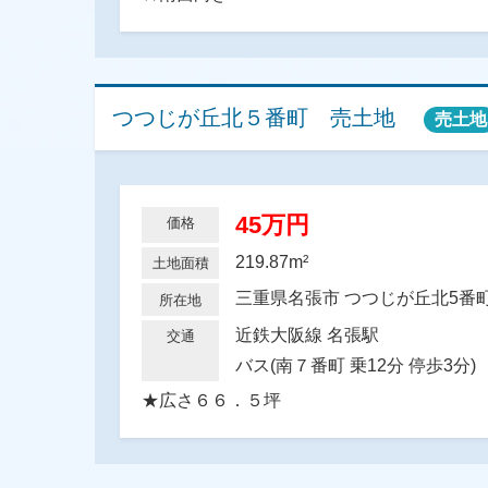
つつじが丘北５番町 売土地
売土地
45万円
価格
219.87m²
土地面積
三重県名張市 つつじが丘北5
所在地
近鉄大阪線 名張駅
交通
バス(南７番町 乗12分 停歩3分)
★広さ６６．５坪