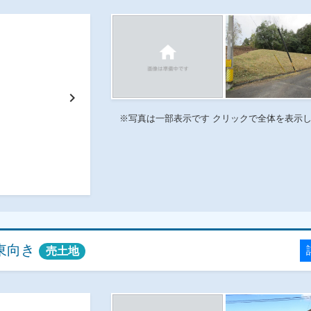
chevron_right
※写真は一部表示です クリックで全体を表示
東向き
売土地