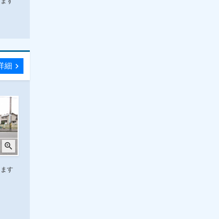
します
詳細
chevron_right
zoom_in
します