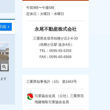
午前9時〜午後5時
定休日：火曜日・水曜日
詳細
chevron_right
永尾不動産株式会社
三重県名張市桔梗が丘2-4-33
（桔梗が丘駅 徒歩4分）
TEL：0595-65-5255
FAX：0595-65-6568
zoom_in
します
三重県知事免許（10） 第1663号
引業協会会員 （公社）三重県宅
地建物取引業協会会員