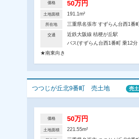
50万円
価格
191.1m²
土地面積
三重県名張市 すずらん台西1
所在地
近鉄大阪線 桔梗が丘駅
交通
バス(すずらん台西1番町 乗12分 
★南東向き
つつじが丘北9番町 売土地
売土
50万円
価格
221.55m²
土地面積