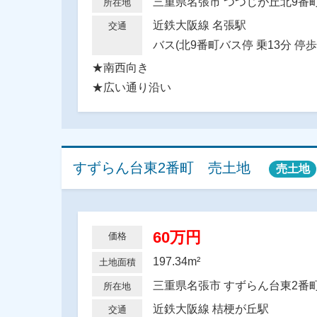
三重県名張市 つつじが丘北9
所在地
近鉄大阪線 名張駅
交通
バス(北9番町バス停 乗13分 停歩
★南西向き
★広い通り沿い
すずらん台東2番町 売土地
売土地
60万円
価格
197.34m²
土地面積
三重県名張市 すずらん台東2
所在地
近鉄大阪線 桔梗が丘駅
交通