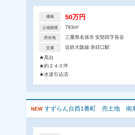
50万円
価格
793m²
土地面積
三重県名張市 安部田字長谷
所在地
近鉄大阪線 赤目口駅
交通
★高台
★約２４０坪
★水道引込済
すずらん台西1番町 売土地 南
NEW