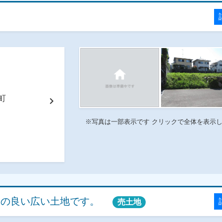
番町
chevron_right
※写真は一部表示です クリックで全体を表示
しの良い広い土地です。
売土地