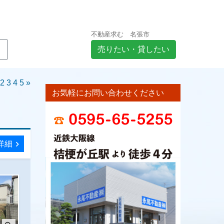
不動産求む 名張市
売りたい・貸したい
2
3
4
5
»
お気軽にお問い合わせください
詳細
chevron_right