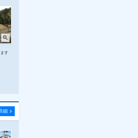
zoom_in
します
詳細
chevron_right