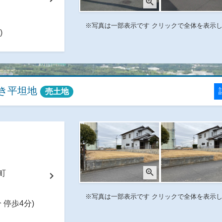
zoom_in
目
※写真は一部表示です クリックで全体を表示
)
き平坦地
売土地
zoom_in
番町
chevron_right
※写真は一部表示です クリックで全体を表示
 停歩4分)