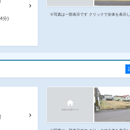
番町
chevron_right
※写真は一部表示です クリックで全体を表示
4分)
chevron_right
番町