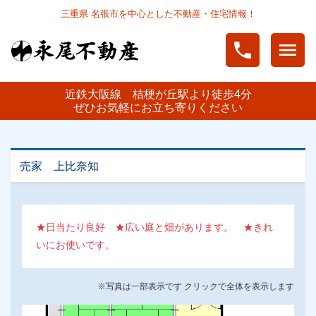
三重県 名張市を中心とした不動産・住宅情報！
phone
menu
近鉄大阪線 桔梗が丘駅より徒歩4分
ぜひお気軽にお立ち寄りください
売家 上比奈知
★日当たり良好 ★広い庭と畑があります。 ★きれ
いにお使いです。
※写真は一部表示です クリックで全体を表示します