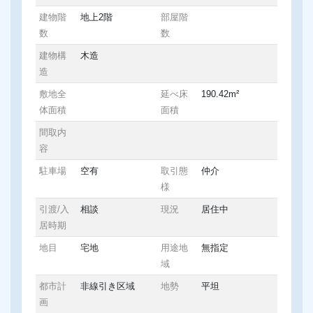
建物階
地上2階
部屋階
数
数
建物構
木造
造
敷地全
延べ床
190.42m²
体面積
面積
間取内
容
駐車場
空有
取引態
仲介
様
引渡/入
相談
現況
居住中
居時期
地目
宅地
用途地
無指定
域
都市計
非線引き区域
地勢
平坦
画