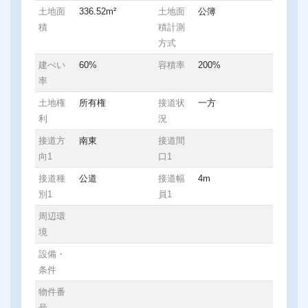
土地面
336.52m²
土地面
公簿
積
積計測
方式
建ぺい
60%
容積率
200%
率
土地権
所有権
接道状
一方
利
況
接道方
南東
接道間
向1
口1
接道種
公道
接道幅
4m
別1
員1
周辺環
境
設備・
条件
物件番
号