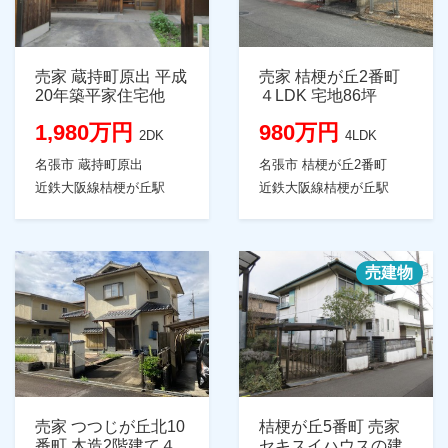
売家 蔵持町原出 平成
売家 桔梗が丘2番町
20年築平家住宅他
４LDK 宅地86坪
1,980万円
980万円
2DK
4LDK
名張市 蔵持町原出
名張市 桔梗が丘2番町
近鉄大阪線桔梗が丘駅
近鉄大阪線桔梗が丘駅
売建物
売家 つつじが丘北10
桔梗が丘5番町 売家
番町 木造2階建て４
セキスイハウスの建