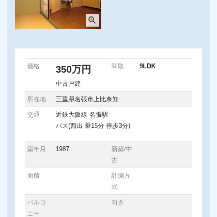
zoom_in
価格
間取
9LDK
350万円
中古戸建
所在地
三重県名張市上比奈知
交通
近鉄大阪線 名張駅
バス(西出 乗15分 停歩3分)
築年月
1987
新築/中
古
面積
計測方
式
バルコ
向き
ニー