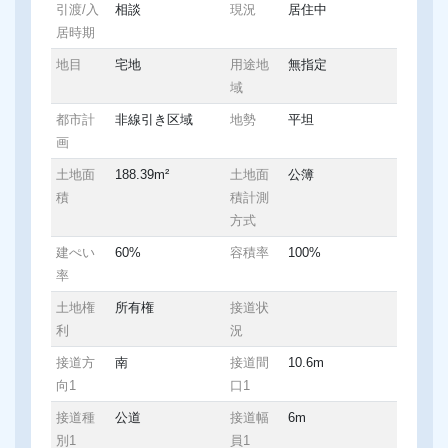
引渡/入
相談
現況
居住中
居時期
地目
宅地
用途地
無指定
域
都市計
非線引き区域
地勢
平坦
画
土地面
188.39m²
土地面
公簿
積
積計測
方式
建ぺい
60%
容積率
100%
率
土地権
所有権
接道状
利
況
接道方
南
接道間
10.6m
向1
口1
接道種
公道
接道幅
6m
別1
員1