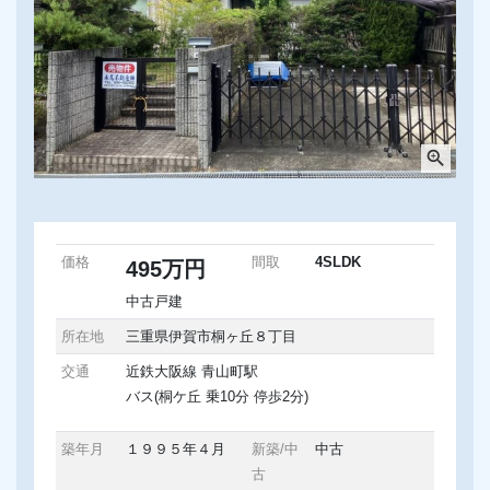
zoom_in
価格
間取
4SLDK
495万円
中古戸建
所在地
三重県伊賀市桐ヶ丘８丁目
交通
近鉄大阪線 青山町駅
バス(桐ケ丘 乗10分 停歩2分)
築年月
１９９５年４月
新築/中
中古
古