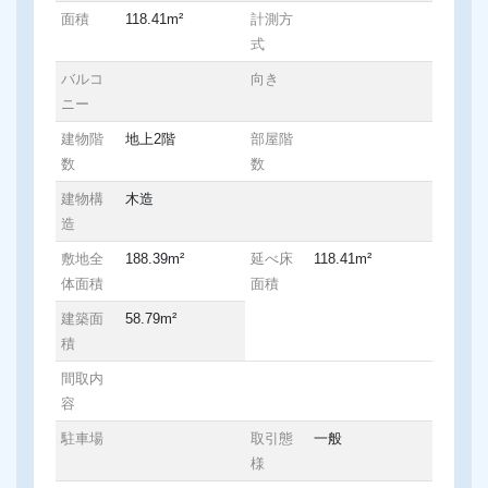
面積
118.41m²
計測方
式
バルコ
向き
ニー
建物階
地上2階
部屋階
数
数
建物構
木造
造
敷地全
188.39m²
延べ床
118.41m²
体面積
面積
建築面
58.79m²
積
間取内
容
駐車場
取引態
一般
様