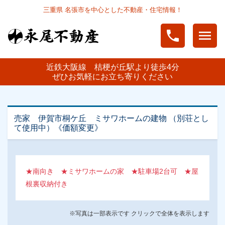
三重県 名張市を中心とした不動産・住宅情報！
phone
menu
近鉄大阪線 桔梗が丘駅より徒歩4分
ぜひお気軽にお立ち寄りください
売家 伊賀市桐ケ丘 ミサワホームの建物 （別荘とし
て使用中）《価額変更》
★南向き ★ミサワホームの家 ★駐車場2台可 ★屋
根裏収納付き
※写真は一部表示です クリックで全体を表示します