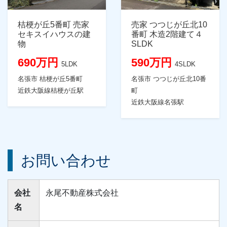
桔梗が丘5番町 売家
売家 つつじが丘北10
セキスイハウスの建
番町 木造2階建て４
物
SLDK
690万円
590万円
5LDK
4SLDK
名張市 桔梗が丘5番町
名張市 つつじが丘北10番
近鉄大阪線桔梗が丘駅
町
近鉄大阪線名張駅
お問い合わせ
会社
永尾不動産株式会社
名