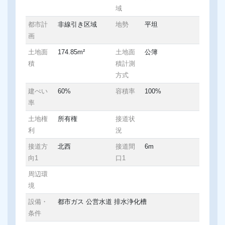
域
都市計
非線引き区域
地勢
平坦
画
土地面
174.85m²
土地面
公簿
積
積計測
方式
建ぺい
60%
容積率
100%
率
土地権
所有権
接道状
利
況
接道方
北西
接道間
6m
向1
口1
周辺環
境
設備・
都市ガス
公営水道
排水浄化槽
条件