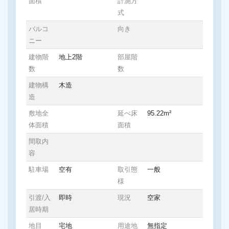
面積
計測方
式
バルコ
向き
ニー
建物階
地上2階
部屋階
数
数
建物構
木造
造
敷地全
延べ床
95.22m²
体面積
面積
間取内
容
駐車場
空有
取引態
一般
様
引渡/入
即時
現況
空家
居時期
地目
宅地
用途地
無指定