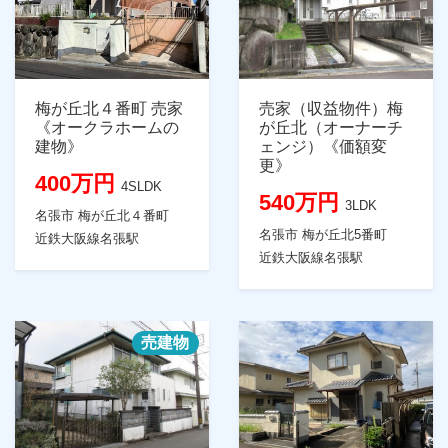
梅が丘北４番町 売家
売家（収益物件）梅
《オークラホームの
が丘北（オーナーチ
建物》
ェンジ）《価額変
更》
400万円
4SLDK
540万円
3LDK
名張市 梅が丘北４番町
名張市 梅が丘北5番町
近鉄大阪線名張駅
近鉄大阪線名張駅
売建物