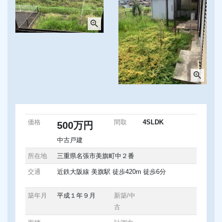
zoom_in
zoom_in
価格
間取
4SLDK
500万円
中古戸建
所在地
三重県名張市美旗町中２番
交通
近鉄大阪線 美旗駅 徒歩420m 徒歩6分
築年月
平成１年９月
新築/中
古