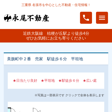
三重県 名張市を中心とした不動産・住宅情報！
phone
menu
近鉄大阪線 桔梗が丘駅より徒歩4分
ぜひお気軽にお立ち寄りください
美旗町中２番 売家 駅徒歩６分 平坦地
★日当たり良好 ★平坦地 ★駅徒歩６分 ★広い庭
※写真は一部表示です クリックで全体を表示します