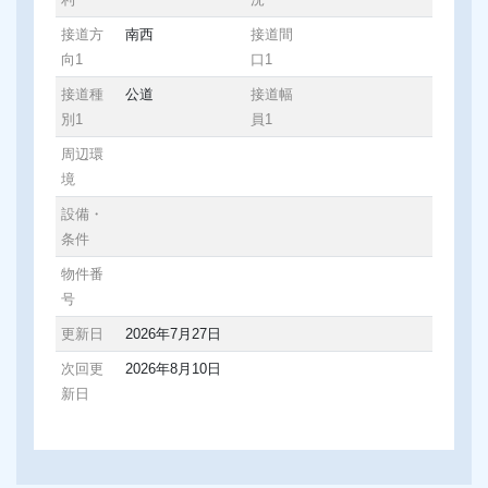
接道方
南西
接道間
向1
口1
接道種
公道
接道幅
別1
員1
周辺環
境
設備・
条件
物件番
号
更新日
2026年7月27日
次回更
2026年8月10日
新日