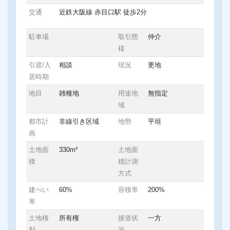
交通
近鉄大阪線 赤目口駅 徒歩2分
駐車場
取引態
仲介
様
引渡/入
相談
現況
更地
居時期
地目
雑種地
用途地
無指定
域
都市計
非線引き区域
地勢
平坦
画
土地面
330m²
土地面
積
積計測
方式
建ぺい
60%
容積率
200%
率
土地権
所有権
接道状
一方
利
況