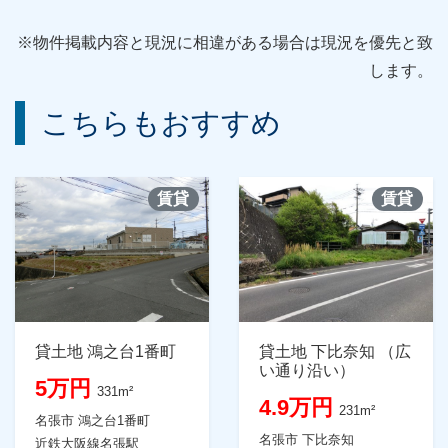
※物件掲載内容と現況に相違がある場合は現況を優先と致
します。
こちらもおすすめ
賃貸
賃貸
貸土地 鴻之台1番町
貸土地 下比奈知 （広
い通り沿い）
5万円
331m²
4.9万円
231m²
名張市 鴻之台1番町
名張市 下比奈知
近鉄大阪線名張駅