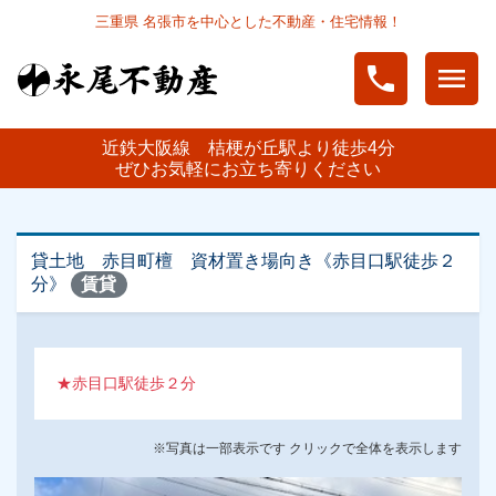
三重県 名張市を中心とした不動産・住宅情報！
phone
menu
近鉄大阪線 桔梗が丘駅より徒歩4分
ぜひお気軽にお立ち寄りください
貸土地 赤目町檀 資材置き場向き《赤目口駅徒歩２
分》
賃貸
★赤目口駅徒歩２分
※写真は一部表示です クリックで全体を表示します