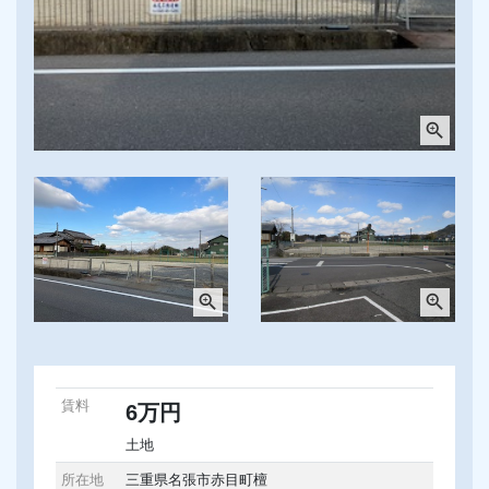
zoom_in
zoom_in
zoom_in
賃料
6万円
土地
所在地
三重県名張市赤目町檀