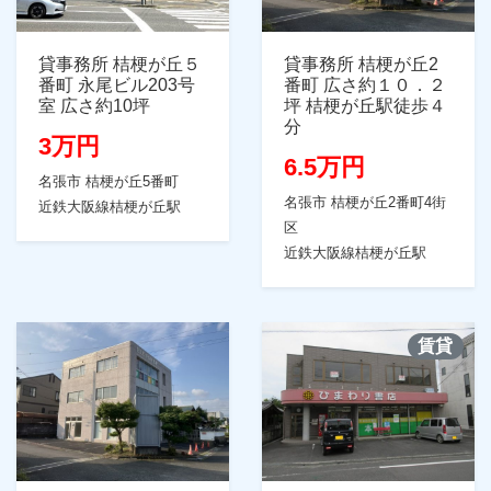
貸事務所 桔梗が丘５
貸事務所 桔梗が丘2
番町 永尾ビル203号
番町 広さ約１０．２
室 広さ約10坪
坪 桔梗が丘駅徒歩４
分
3万円
6.5万円
名張市 桔梗が丘5番町
名張市 桔梗が丘2番町4街
近鉄大阪線桔梗が丘駅
区
近鉄大阪線桔梗が丘駅
賃貸