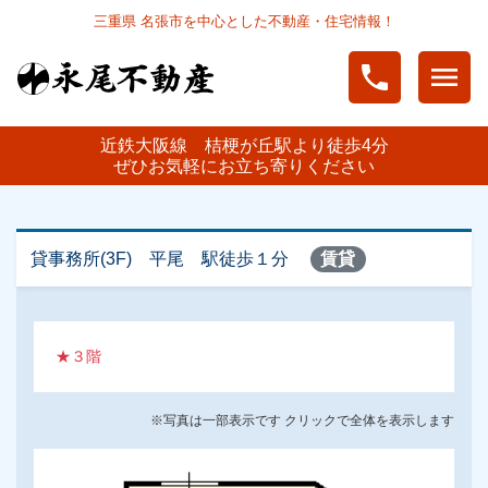
三重県 名張市を中心とした不動産・住宅情報！
phone
menu
近鉄大阪線 桔梗が丘駅より徒歩4分
ぜひお気軽にお立ち寄りください
貸事務所(3F) 平尾 駅徒歩１分
賃貸
★３階
※写真は一部表示です クリックで全体を表示します