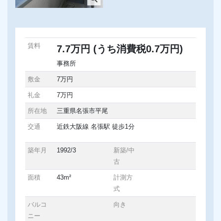
賃料
7.7万円
(うち消費税0.7万円)
事務所
敷金
7万円
礼金
7万円
所在地
三重県名張市平尾
交通
近鉄大阪線 名張駅 徒歩1分
築年月
1992/3
新築/中
古
面積
43m²
計測方
式
バルコ
向き
ニー