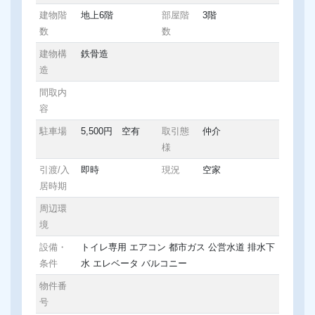
建物階
地上6階
部屋階
3階
数
数
建物構
鉄骨造
造
間取内
容
駐車場
5,500円 空有
取引態
仲介
様
引渡/入
即時
現況
空家
居時期
周辺環
境
設備・
トイレ専用
エアコン
都市ガス
公営水道
排水下
条件
水
エレベータ
バルコニー
物件番
号