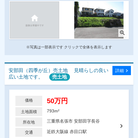
zoom_in
※写真は一部表示です クリックで全体を表示します
安部田（四季が丘）売土地 見晴らしの良い
chevron_right
詳細
広い土地です。
売土地
50万円
価格
793m²
土地面積
三重県名張市 安部田字長谷
所在地
chevron_right
近鉄大阪線 赤目口駅
交通