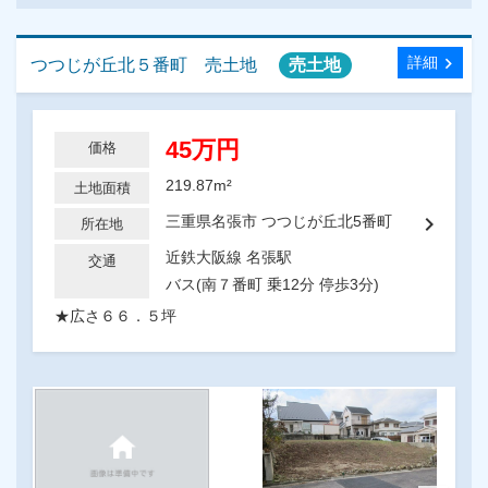
chevron_right
詳細
つつじが丘北５番町 売土地
売土地
45万円
価格
219.87m²
土地面積
chevron_right
三重県名張市 つつじが丘北5番町
所在地
近鉄大阪線 名張駅
交通
バス(南７番町 乗12分 停歩3分)
★広さ６６．５坪