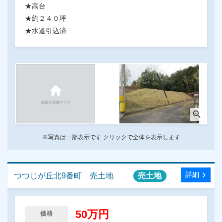
★高台
★約２４０坪
★水道引込済
zoom_in
※写真は一部表示です クリックで全体を表示します
chevron_right
詳細
つつじが丘北9番町 売土地
売土地
50万円
価格