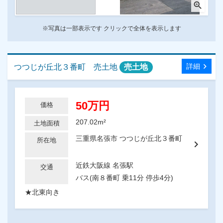
zoom_in
※写真は一部表示です クリックで全体を表示します
chevron_right
詳細
つつじが丘北３番町 売土地
売土地
50万円
価格
207.02m²
土地面積
三重県名張市 つつじが丘北３番町
所在地
chevron_right
近鉄大阪線 名張駅
交通
バス(南８番町 乗11分 停歩4分)
★北東向き