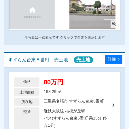
zoom_in
※写真は一部表示です クリックで全体を表示します
chevron_right
詳細
すずらん台東５番町 売土地
売土地
80万円
価格
198.29m²
土地面積
三重県名張市 すずらん台東5番町
所在地
chevron_right
近鉄大阪線 桔梗が丘駅
交通
バス(すずらん台東5番町 乗15分 停
歩1分)