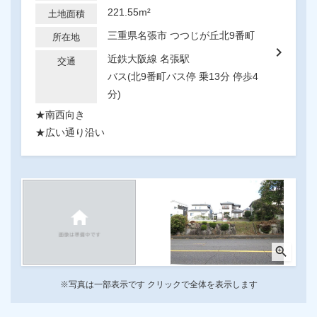
221.55m²
土地面積
三重県名張市 つつじが丘北9番町
所在地
chevron_right
近鉄大阪線 名張駅
交通
バス(北9番町バス停 乗13分 停歩4
分)
★南西向き
★広い通り沿い
zoom_in
※写真は一部表示です クリックで全体を表示します