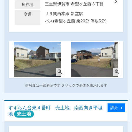
chevron_right
三重県伊賀市 希望ヶ丘西３丁目
所在地
ＪＲ関西本線 新堂駅
交通
バス(希望ヶ丘西 乗20分 停歩5分)
zoom_in
zoom_in
※写真は一部表示です クリックで全体を表示します
すずらん台東４番町 売土地 南西向き平坦
chevron_right
詳細
地
売土地