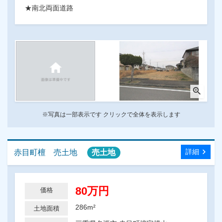
★南北両面道路
zoom_in
※写真は一部表示です クリックで全体を表示します
chevron_right
詳細
赤目町檀 売土地
売土地
80万円
価格
286m²
土地面積