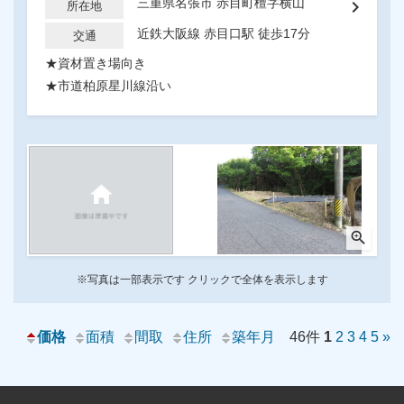
三重県名張市 赤目町檀字横山
chevron_right
所在地
近鉄大阪線 赤目口駅 徒歩17分
交通
★資材置き場向き
★市道柏原星川線沿い
zoom_in
※写真は一部表示です クリックで全体を表示します
価格
面積
間取
住所
築年月
46件
1
2
3
4
5
»