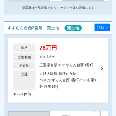
※写真は一部表示です クリックで全体を表示します
chevron_right
詳細
すずらん台西3番町 売土地
売土地
78万円
価格
202.19m²
土地面積
三重県名張市 すずらん台西3番町
所在地
chevron_right
近鉄大阪線 桔梗が丘駅
交通
バス(すずらん台西3番町バス停 乗13
分 停歩1分)
★バス停前