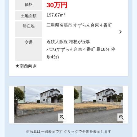
30万円
価格
197.87m²
土地面積
三重県名張市 すずらん台東４番町
所在地
chevron_right
近鉄大阪線 桔梗が丘駅
交通
バス(すずらん台東４番町 乗18分 停
歩4分)
★南西向き
zoom_in
zoom_in
※写真は一部表示です クリックで全体を表示します