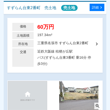
chevron_right
詳細
すずらん台東2番町 売土地
売土地
60万円
価格
197.34m²
土地面積
chevron_right
三重県名張市 すずらん台東2番町
所在地
近鉄大阪線 桔梗が丘駅
交通
バス(すずらん台東3番町 乗16分 停
歩3分)
zoom_in